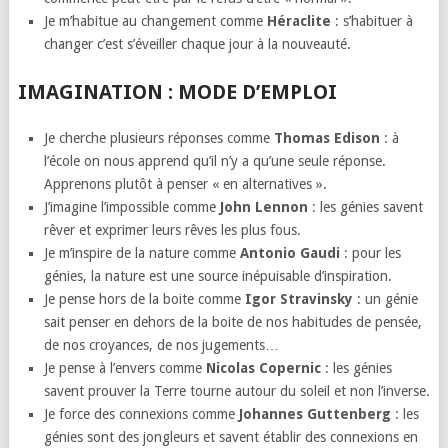
Je m’habitue au changement comme
Héraclite
: s’habituer à
changer c’est s’éveiller chaque jour à la nouveauté.
IMAGINATION : MODE D’EMPLOI
Je cherche plusieurs réponses comme
Thomas Edison
: à
l’école on nous apprend qu’il n’y a qu’une seule réponse.
Apprenons plutôt à penser « en alternatives ».
J’imagine l’impossible comme
John Lennon
: les génies savent
rêver et exprimer leurs rêves les plus fous.
Je m’inspire de la nature comme
Antonio Gaudi
: pour les
génies, la nature est une source inépuisable d’inspiration.
Je pense hors de la boite comme
Igor Stravinsky
: un génie
sait penser en dehors de la boite de nos habitudes de pensée,
de nos croyances, de nos jugements…
Je pense à l’envers comme
Nicolas Copernic
: les génies
savent prouver la Terre tourne autour du soleil et non l’inverse.
Je force des connexions comme
Johannes Guttenberg
: les
génies sont des jongleurs et savent établir des connexions en