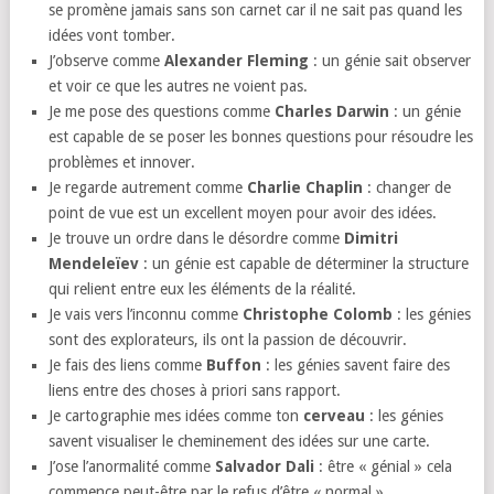
se promène jamais sans son carnet car il ne sait pas quand les
idées vont tomber.
J’observe comme
Alexander Fleming
: un génie sait observer
et voir ce que les autres ne voient pas.
Je me pose des questions comme
Charles Darwin
: un génie
est capable de se poser les bonnes questions pour résoudre les
problèmes et innover.
Je regarde autrement comme
Charlie Chaplin
: changer de
point de vue est un excellent moyen pour avoir des idées.
Je trouve un ordre dans le désordre comme
Dimitri
Mendeleïev
: un génie est capable de déterminer la structure
qui relient entre eux les éléments de la réalité.
Je vais vers l’inconnu comme
Christophe Colomb
: les génies
sont des explorateurs, ils ont la passion de découvrir.
Je fais des liens comme
Buffon
: les génies savent faire des
liens entre des choses à priori sans rapport.
Je cartographie mes idées comme ton
cerveau
: les génies
savent visualiser le cheminement des idées sur une carte.
J’ose l’anormalité comme
Salvador Dali
: être « génial » cela
commence peut-être par le refus d’être « normal ».