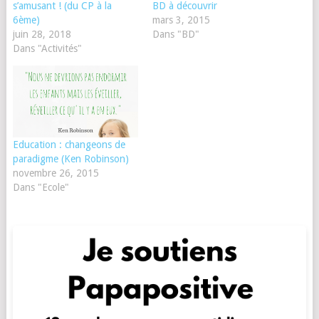
s’amusant ! (du CP à la
BD à découvrir
6ème)
mars 3, 2015
juin 28, 2018
Dans "BD"
Dans "Activités"
Education : changeons de
paradigme (Ken Robinson)
novembre 26, 2015
Dans "Ecole"