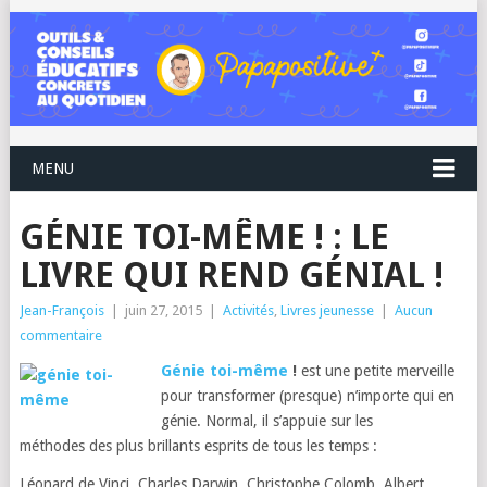
MENU
GÉNIE TOI-MÊME ! : LE
LIVRE QUI REND GÉNIAL !
Jean-François
|
juin 27, 2015
|
Activités
,
Livres jeunesse
|
Aucun
commentaire
Génie toi-même
!
est une petite merveille
pour transformer (presque) n’importe qui en
génie. Normal, il s’appuie sur les
méthodes des plus brillants esprits de tous les temps :
Léonard de Vinci, Charles Darwin, Christophe Colomb, Albert