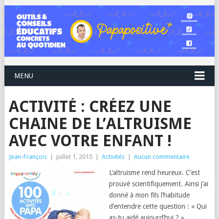
MENU
ACTIVITÉ : CRÉEZ UNE
CHAINE DE L’ALTRUISME
AVEC VOTRE ENFANT !
Jean-François
|
juillet 1, 2015
|
Activités
|
Aucun commentaire
L’altruisme rend heureux. C’est
prouvé scientifiquement. Ainsi j’ai
donné à mon fils l’habitude
d’entendre cette question : « Qui
as-tu aidé aujourd’hui ? ».