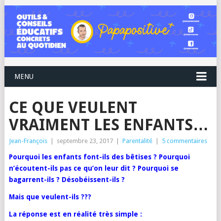
MENU
CE QUE VEULENT
VRAIMENT LES ENFANTS…
Jean-François
|
septembre 23, 2017
|
Parentalité
|
5 commentaires
Pourquoi les enfants font-ils des bêtises ? Pourquoi
n’écoutent-ils pas ce qu’on leur dit ? Pourquoi se
bagarrent-ils ? Désobéissent-ils ?
Mais que veulent-ils ???
La réponse est en réalité très simple :