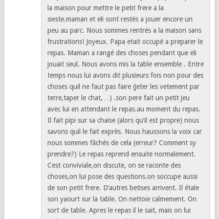
la maison pour mettre le petit frere a la
sieste.maman et eli sont restés a jouer encore un
peu au parc. Nous sommes rentrés a la maison sans
frustrations! Joyeux. Papa etait occupé a preparer le
repas. Maman a rangé des choses pendant que eli
jouait seul. Nous avons mis la table ensemble . Entre
temps nous lui avons dit plusieurs fois non pour des
choses quil ne faut pas faire (jeter les vetement par
terre,taper le chat,…) .son pere fait un petit jeu
avec lui en attendant le repas.au moment du repas.
Il fait pipi sur sa chaise (alors qu’il est propre) nous
savons quil le fait exprès. Nous haussons la voix car
nous sommes fâchés de cela (erreur? Comment sy
prendre?) Le repas reprend ensuite normalement.
Cest conviviale,on discute, on se raconte des
choses,on lui pose des questions.on soccupe aussi
de son petit frere. D’autres betises arrivent. Il étale
son yaourt sur la table. On nettoie calmement. On
sort de table. Apres le repas il le sait, mais on lui