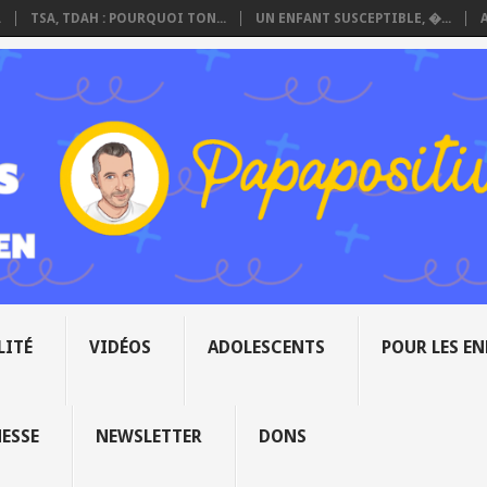
.
TSA, TDAH : POURQUOI TON...
UN ENFANT SUSCEPTIBLE, �...
LITÉ
VIDÉOS
ADOLESCENTS
POUR LES E
NESSE
NEWSLETTER
DONS