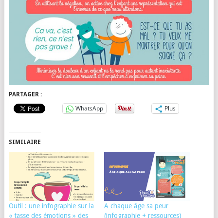
PARTAGER :
WhatsApp
Plus
SIMILAIRE
Outil : une infographie sur la
A chaque âge sa peur
« tasse des émotions » des
(infographie + ressources)