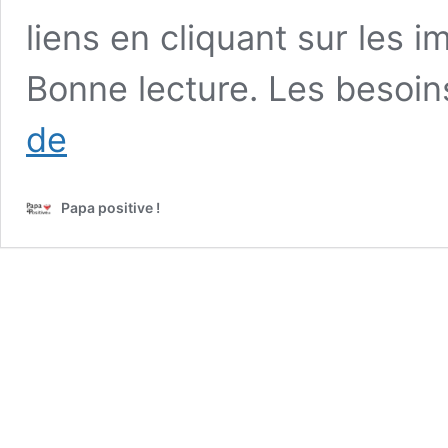
liens en cliquant sur les i
Bonne lecture. Les besoin
10
de
outils
pour
pratiquer
Papa positive !
une
éducation
positive