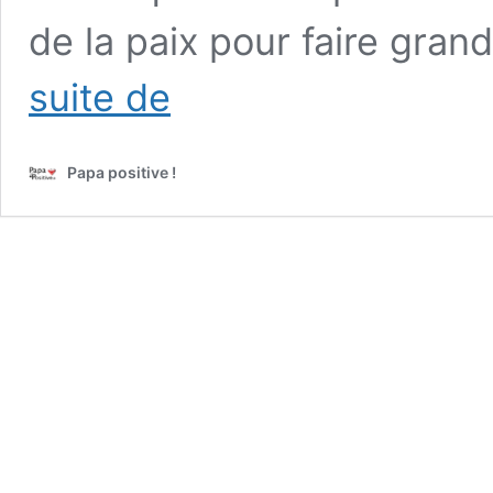
de la paix pour faire grand
6
suite de
vidéos
pour
parler
Papa positive !
de
la
paix
avec
les
enfants